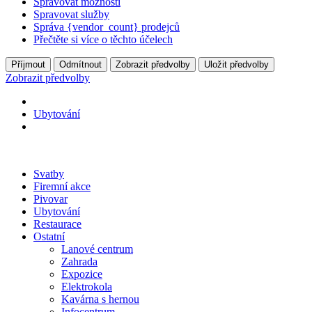
Spravovat možnosti
Spravovat služby
Správa {vendor_count} prodejců
Přečtěte si více o těchto účelech
Příjmout
Odmítnout
Zobrazit předvolby
Uložit předvolby
Zobrazit předvolby
Ubytování
Svatby
Firemní akce
Pivovar
Ubytování
Restaurace
Ostatní
Lanové centrum
Zahrada
Expozice
Elektrokola
Kavárna s hernou
Infocentrum