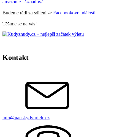
amazonie.../szaadby/
Budeme rádi za sdílení ->
Facebookové události
.
Těšíme se na vás!
Kontakt
info@panskydvur­telc.cz