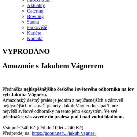
Aktuality
Catering
Bowling
Sauna
Parkoviště
Kariéra
Kontakt
VYPRODÁNO
Amazonie
s Jakubem Vágnerem
Přednáška
nejúspěšnějšího českého i světového odborníka na lov
ryb Jakuba Vágnera.
Amazonský deštný prales je jedním z nejúžasnějších a zároveň
nejdrsnějších míst naší planety. Jakub Vagner dnes patří mezi
největší světové odborníky na tento jeho ekosystém.
Ve své
přednášce vás zavede do pralesa pod i nad vodní hladinou.
Vstupné: 340 Kč (děti do 10 let - 240 Kč)
Předprodej na:
https://goout.net/.../jakub-vagner-