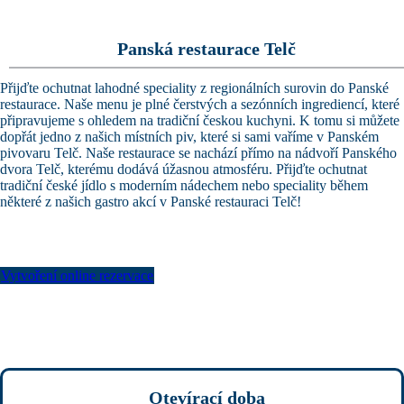
Panská restaurace Telč
Přijďte ochutnat lahodné speciality z regionálních surovin do Panské
restaurace. Naše menu je plné čerstvých a sezónních ingrediencí, které
připravujeme s ohledem na tradiční českou kuchyni. K tomu si můžete
dopřát jedno z našich místních piv, které si sami vaříme v Panském
pivovaru Telč. Naše restaurace se nachází přímo na nádvoří Panského
dvora Telč, kterému dodává úžasnou atmosféru. Přijďte ochutnat
tradiční české jídlo s moderním nádechem nebo speciality během
některé z našich gastro akcí v Panské restauraci Telč!
Vytvoření online rezervace
Otevírací doba