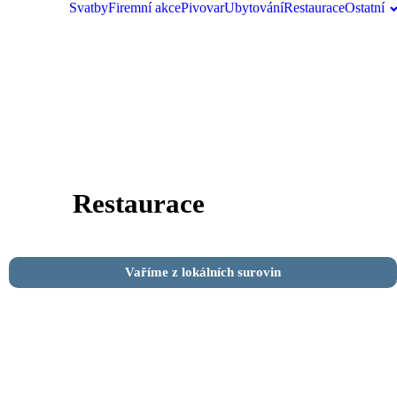
Svatby
Firemní akce
Pivovar
Ubytování
Restaurace
Ostatní
Restaurace
Vaříme z lokálních surovin