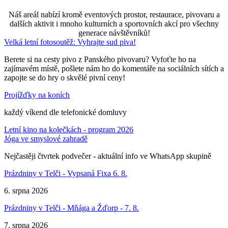
Náš areál nabízí kromě eventových prostor, restaurace, pivovaru a
dalších aktivit i mnoho kulturních a sportovních akcí pro všechny
generace návštěvníků!
Velká letní fotosoutěž: Vyhrajte sud piva!
Berete si na cesty pivo z Panského pivovaru? Vyfoťte ho na
zajímavém místě, pošlete nám ho do komentáře na sociálních sítích a
zapojte se do hry o skvělé pivní ceny!
Projížďky na koních
každý víkend dle telefonické domluvy
Letní kino na kolečkách - program 2026
Jóga ve smyslové zahradě
Nejčastěji čtvrtek podvečer - aktuální info ve WhatsApp skupině
Prázdniny v Telči - Vypsaná Fixa 6. 8.
6. srpna 2026
Prázdniny v Telči - Mňága a Žďorp - 7. 8.
7. srpna 2026