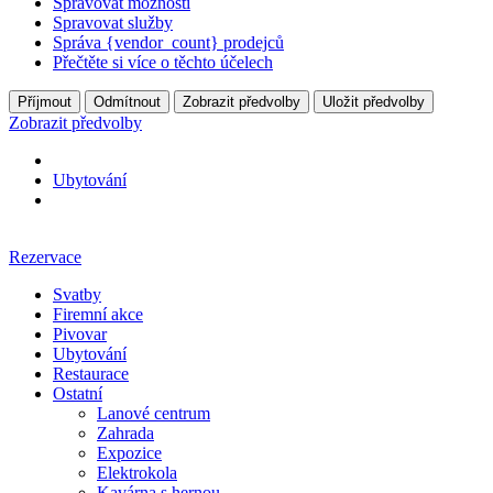
Spravovat možnosti
Spravovat služby
Správa {vendor_count} prodejců
Přečtěte si více o těchto účelech
Příjmout
Odmítnout
Zobrazit předvolby
Uložit předvolby
Zobrazit předvolby
Ubytování
Rezervace
Svatby
Firemní akce
Pivovar
Ubytování
Restaurace
Ostatní
Lanové centrum
Zahrada
Expozice
Elektrokola
Kavárna s hernou