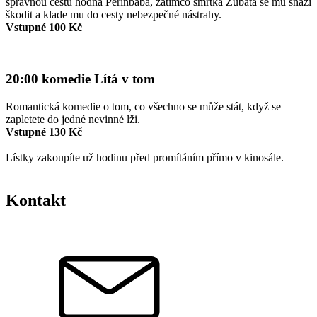
správnou cestu hodná Perinbaba, zatímco smrtka Zubatá se mu snaží
škodit a klade mu do cesty nebezpečné nástrahy.
Vstupné 100 Kč
20:00 komedie Lítá v tom
Romantická komedie o tom, co všechno se může stát, když se
zapletete do jedné nevinné lži.
Vstupné 130 Kč
Lístky zakoupíte už hodinu před promítáním přímo v kinosále.
Kontakt