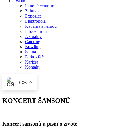
Ostatní
Lanové centrum
Zahrada
Expozice
Elektrokola
Kavárna s hernou
Infocentrum
Aktuality
Catering
Bowling
Sauna
Parkoviště
Kariéra
Kontakt
CS
KONCERT ŠANSONŮ
Koncert šansonů a písní o životě