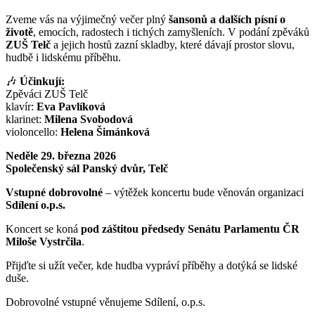
Zveme vás na výjimečný večer plný
šansonů a dalších písní o
životě
, emocích, radostech i tichých zamyšleních. V podání zpěváků
ZUŠ Telč
a jejich hostů zazní skladby, které dávají prostor slovu,
hudbě i lidskému příběhu.
🎶
Účinkují:
Zpěváci ZUŠ Telč
klavír:
Eva Pavlíková
klarinet:
Milena Svobodová
violoncello:
Helena Šimánková
Neděle 29. března 2026
Společenský sál Panský dvůr, Telč
Vstupné dobrovolné
– výtěžek koncertu bude věnován organizaci
Sdílení o.p.s.
Koncert se koná
pod záštitou předsedy Senátu Parlamentu ČR
Miloše Vystrčila
.
Přijďte si užít večer, kde hudba vypráví příběhy a dotýká se lidské
duše.
Dobrovolné vstupné věnujeme Sdílení, o.p.s.