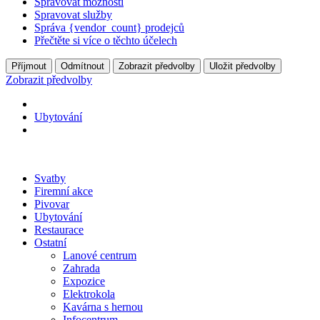
Spravovat možnosti
Spravovat služby
Správa {vendor_count} prodejců
Přečtěte si více o těchto účelech
Příjmout
Odmítnout
Zobrazit předvolby
Uložit předvolby
Zobrazit předvolby
Ubytování
Svatby
Firemní akce
Pivovar
Ubytování
Restaurace
Ostatní
Lanové centrum
Zahrada
Expozice
Elektrokola
Kavárna s hernou
Infocentrum