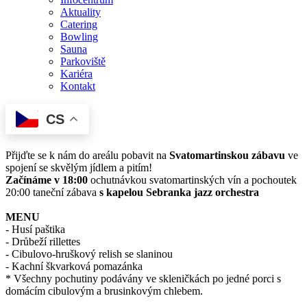
Aktuality
Catering
Bowling
Sauna
Parkoviště
Kariéra
Kontakt
CS
Přijďte se k nám do areálu pobavit na
Svatomartinskou zábavu
ve
spojení se skvělým jídlem a pitím!
Začínáme v 18:00
ochutnávkou svatomartinských vín a pochoutek
20:00 taneční zábava
s kapelou Sebranka jazz orchestra
MENU
- Husí paštika
- Drůbeží rillettes
- Cibulovo-hruškový relish se slaninou
- Kachní škvarková pomazánka
* Všechny pochutiny podávány ve skleničkách po jedné porci s
domácím cibulovým a brusinkovým chlebem.