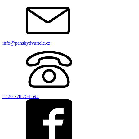
info@panskydvur­telc.cz
+420 778 754 592