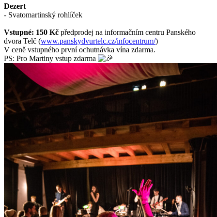
Dezert
- Svatomartinský rohlíček
Vstupné: 150 Kč
předprodej na informačním centru Panského
dvora Telč (
www.panskydvurtelc.cz/infocentrum/
)
V ceně vstupného první ochutnávka vína zdarma.
PS: Pro Martiny vstup zdarma